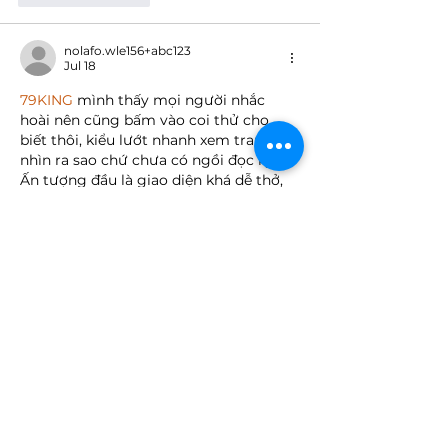
nolafo.wle156+abc123
Jul 18
79KING
 mình thấy mọi người nhắc 
hoài nên cũng bấm vào coi thử cho 
biết thôi, kiểu lướt nhanh xem trang 
nhìn ra sao chứ chưa có ngồi đọc kỹ gì. 
Ấn tượng đầu là giao diện khá dễ thở, 
không bị nhồi chữ dày đặc nên kéo 
xuống nhìn đỡ mệt mắt. Mình để ý 
mấy phần thông tin họ chia thành 
từng khối riêng, nhìn gọn gàng nên 
muốn tìm cái gì thì liếc phát là thấy 
ngay.…
Show More
Like
Reply
terrancecart.e.r.36.0.7
Jul 17