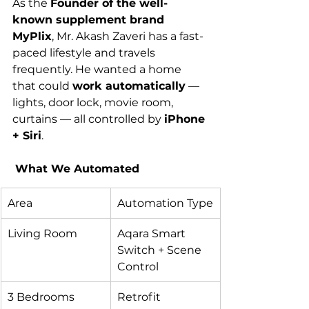
As the 
Founder of the well-
known supplement brand 
MyPlix
, Mr. Akash Zaveri has a fast-
paced lifestyle and travels 
frequently. He wanted a home 
that could 
work automatically
 — 
lights, door lock, movie room, 
curtains — all controlled by 
iPhone 
+ Siri
.
What We Automated
Area
Automation Type
Living Room
Aqara Smart 
Switch + Scene 
Control
3 Bedrooms
Retrofit 