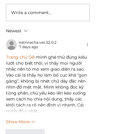
Write a comment...
LUMI United
Aqara Launch
Technology and LG
HomeKit Secur
Uplus Launch a New
Camera Hub G
Newest
Smart Home Solution
Amazon US
in South Korea
katrinacha.vez.52.0.2
7 days ago
Trang chủ O8
 mình ghé thử đúng kiểu 
lướt cho biết thôi, vì thấy mọi người 
nhắc nên tò mò xem giao diện ra sao. 
Vào cái là thấy họ làm bố cục khá “gọn 
gàng”, không bị nhét chữ dày đặc nên 
nhìn đỡ mệt mắt. Mình không đọc kỹ 
từng phần, chủ yếu kéo lên kéo xuống 
xem cách họ chia nội dung, thấy các 
khối tách ra rõ nên định vị nhanh. Cái 
mình để ý nhất…
Show More
Like
Reply