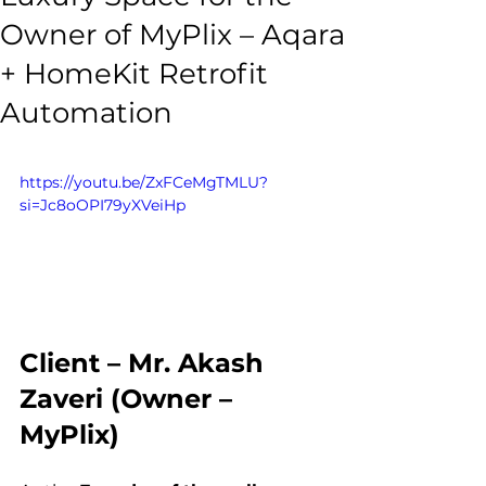
Owner of MyPlix – Aqara
+ HomeKit Retrofit
Automation
https://youtu.be/ZxFCeMgTMLU?
si=Jc8oOPI79yXVeiHp
Client – Mr. Akash 
Zaveri (Owner – 
MyPlix)